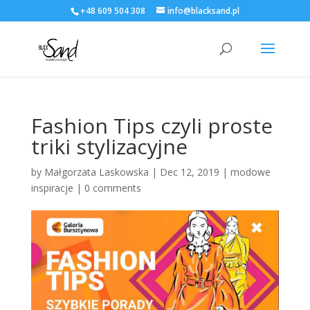
+48 609 504 308
info@blacksand.pl
Fashion Tips czyli proste
triki stylizacyjne
by
Małgorzata Laskowska
|
Dec 12, 2019
|
modowe
inspiracje
|
0 comments