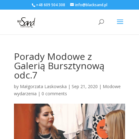
+48 609 504 308
info@blacksand.pl
Porady Modowe z
Galerią Bursztynową
odc.7
by
Małgorzata Laskowska
|
Sep 21, 2020
|
Modowe
wydarzenia
|
0 comments