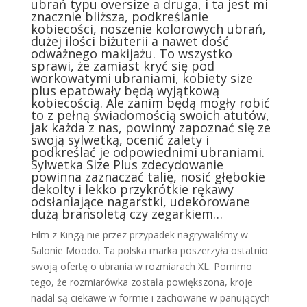
ubrań typu oversize a druga, i ta jest mi
znacznie bliższa, podkreślanie
kobiecości, noszenie kolorowych ubrań,
dużej ilości biżuterii a nawet dość
odważnego makijażu. To wszystko
sprawi, że zamiast kryć się pod
workowatymi ubraniami, kobiety size
plus epatowały będą wyjątkową
kobiecością. Ale zanim będą mogły robić
to z pełną świadomością swoich atutów,
jak każda z nas, powinny zapoznać się ze
swoją sylwetką, ocenić zalety i
podkreślać je odpowiednimi ubraniami.
Sylwetka Size Plus zdecydowanie
powinna zaznaczać talię, nosić głębokie
dekolty i lekko przykrótkie rękawy
odsłaniające nagarstki, udekorowane
dużą bransoletą czy zegarkiem…
Film z Kingą nie przez przypadek nagrywaliśmy w
Salonie Moodo. Ta polska marka poszerzyła ostatnio
swoją ofertę o ubrania w rozmiarach XL. Pomimo
tego, że rozmiarówka została powiększona, kroje
nadal są ciekawe w formie i zachowane w panujących